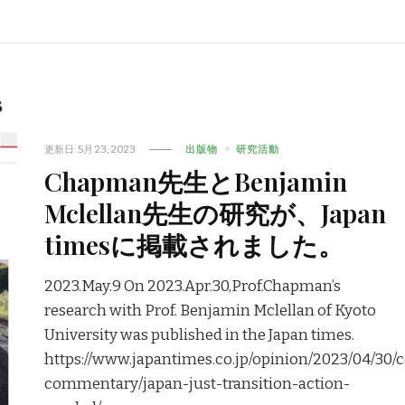
更新日:
5月 23, 2023
出版物
研究活動
Chapman先生とBenjamin
Mclellan先生の研究が、Japan
timesに掲載されました。
2023.May.9 On 2023.Apr.30,Prof.Chapman’s
research with Prof. Benjamin Mclellan of Kyoto
University was published in the Japan times.
https://www.japantimes.co.jp/opinion/2023/04/30
commentary/japan-just-transition-action-