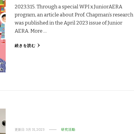
2023.3.15. Through a special WPI x JuniorAERA
program, an article about Prof. Chapman’s research
was published in the April 2023 issue of Junior
AERA. More …
続きを読む
更新日:
3月 31, 2023
研究活動