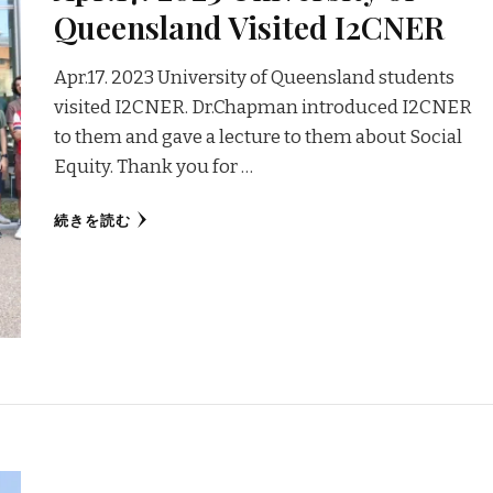
Queensland Visited I2CNER
Apr.17. 2023 University of Queensland students
visited I2CNER. Dr.Chapman introduced I2CNER
to them and gave a lecture to them about Social
Equity. Thank you for …
続きを読む