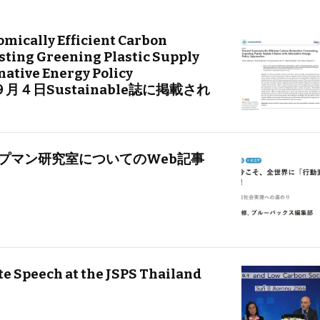
ically Efficient Carbon
sting Greening Plastic Supply
native Energy Policy
、９月４日Sustainable誌に掲載され
ップマン研究室についてのWeb記事
te Speech at the JSPS Thailand