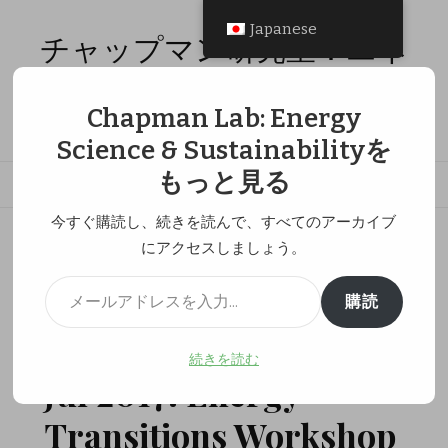
Japanese
チャップマン研究室：エネ
ルギー科学と持続性
Chapman Lab: Energy
エネルギー分析、エネルギー経済学、社会的公平性の研究
Science & Sustainabilityを
もっと見る
今すぐ購読し、続きを読んで、すべてのアーカイブ
ホーム
研究活動
にアクセスしましょう。
Jul 2017: Energy Transitions Workshop at Kyoto University
メールアドレスを入力...
購読
7月 7, 2017
研究活動
続きを読む
Jul 2017: Energy
Transitions Workshop