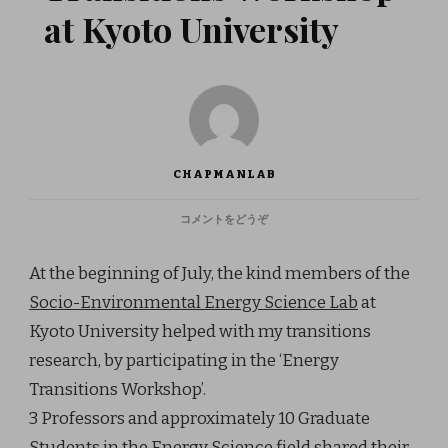
at Kyoto University
CHAPMANLAB
(JUL
コメントをどうぞ
2017:
ENERGY
At the beginning of July, the kind members of the
TRANSITIONS
WORKSHOP
Socio-Environmental Energy Science Lab
at
AT
Kyoto University helped with my transitions
KYOTO
UNIVERSITY)
research, by participating in the ‘Energy
Transitions Workshop’.
3 Professors and approximately 10 Graduate
Students in the Energy Science field shared their