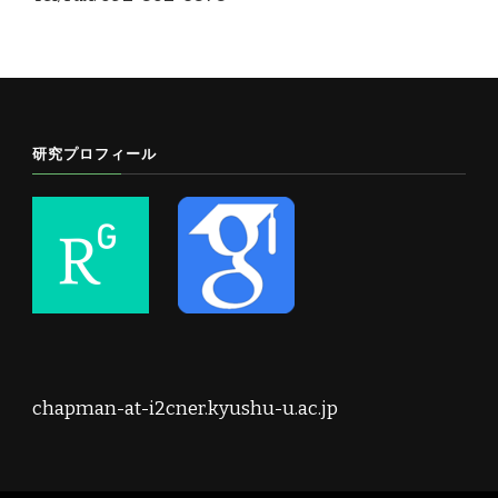
研究プロフィール
chapman-at-i2cner.kyushu-u.ac.jp