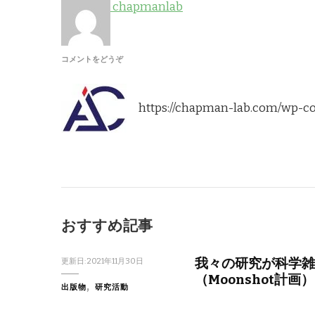
chapmanlab
(CROPPED-
コメントをどうぞ
AJCLOGO-
1.JPG)
https://chapman-lab.com/wp-co
おすすめ記事
我々の研究が科学雑
更新日:
2021年11月30日
（Moonshot計画）
出版物
研究活動